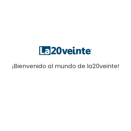
A vueltas con la nutrición. Déficit de hierro
A vueltas con la nutrición
deportiva. El déficit de hierro.
En la entrada de hoy, nuestra nutricionista Ana
Galán habla sobre el déficit de hierro, algo muy
común en los deportistas.
Continuar Leyendo
¡Bienvenido al mundo de la20veinte!