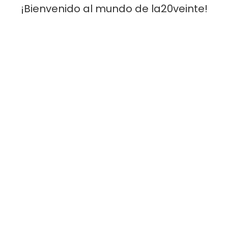
¡Bienvenido al mundo de la20veinte!
Nombre
*
Nombre
Apellidos
Número de teléfono
*
Correo electrónico
*
Edad del alumno
Especificaciones del alumno