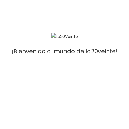
19,90
€
Seleccionar opciones
Running
SUDADERA ANNA ONE
¡Bienvenido al mundo de la20veinte!
35,00
€
Seleccionar opciones
Agotado
Running
SUDADERA TWO
Leer más