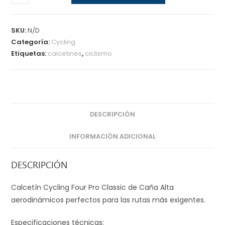
Cycling
Four
Pro
SKU:
N/D
Classic
Categoría:
Cycling
Etiquetas:
calcetines
,
ciclismo
cantidad
DESCRIPCIÓN
INFORMACIÓN ADICIONAL
DESCRIPCIÓN
Calcetín Cycling Four Pro Classic de Caña Alta
aerodinámicos perfectos para las rutas más exigentes.
Especificaciones técnicas: