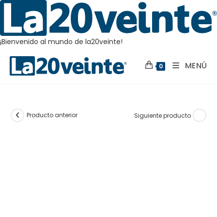
¡Bienvenido al mundo de la20veinte!
Saltar
MENÚ
al
0
contenido
Producto anterior
Siguiente producto