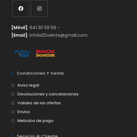
Se
Se
[Móvil]
: 641 30 59 59 -
abre
abre
[Email]
: infola20veinte@gmail.com
en
en
una
una
nueva
nueva
pestaña
pestaña
Condiciones Y Venta
Aviso legal
Devoluciones y cancelaciones
Validez de las ofertas
Envios
Metodos de pago
Servicio Al Cliente