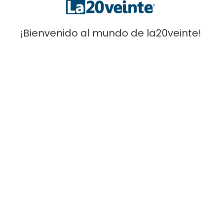
¡Bienvenido al mundo de la20veinte!
Cycling
CULOTTE CORTO CYCLING TWO
75,00
€
Leer más
Agotado