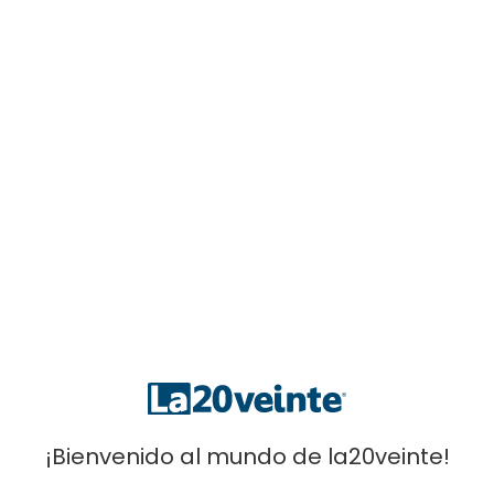
DESCRIPCIÓN
INFORMACIÓN ADICIONAL
os el nuevo modelo para la temporada 2024. Es una prenda co
modidad.
¡Bienvenido al mundo de la20veinte!