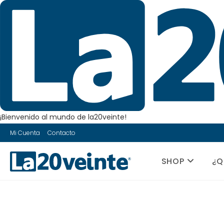
¡Bienvenido al mundo de la20veinte!
Saltar
Mi Cuenta
Contacto
al
contenido
SHOP
¿Q