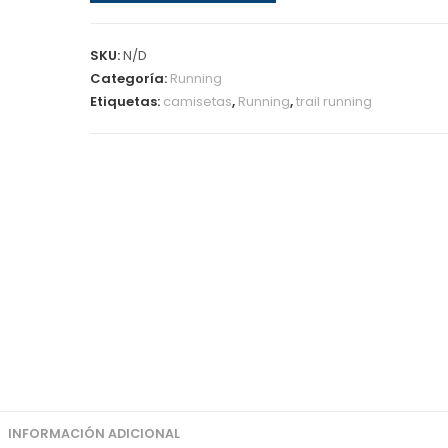
I
am
20:20
SKU:
N/D
Trail
Categoría:
Running
Etiquetas:
camisetas
,
Running
,
trail running
RUNNING
twO
cantidad
INFORMACIÓN ADICIONAL