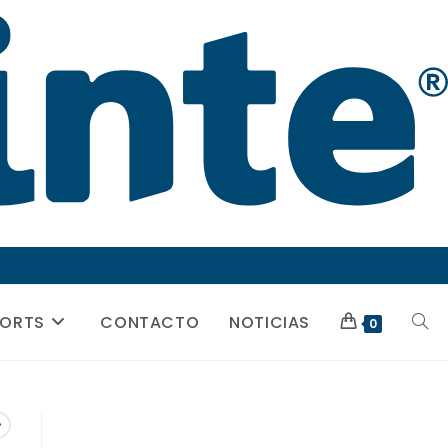
PORTS
CONTACTO
NOTICIAS
ALTE
0
BÚSQ