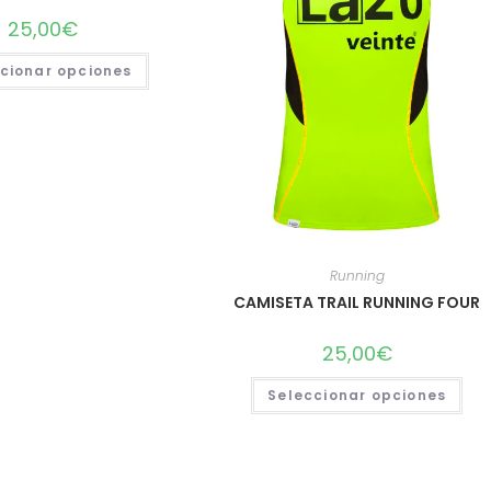
25,00
€
Este
cionar opciones
producto
tiene
múltiples
variantes.
Las
opciones
se
pueden
elegir
en
la
página
de
producto
Running
CAMISETA TRAIL RUNNING FOUR
25,00
€
Est
Seleccionar opciones
pro
tie
múl
var
Las
opc