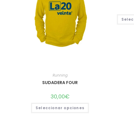
Selec
Running
SUDADERA FOUR
30,00
€
Este
Seleccionar opciones
producto
tiene
múltiples
variantes.
Las
opciones