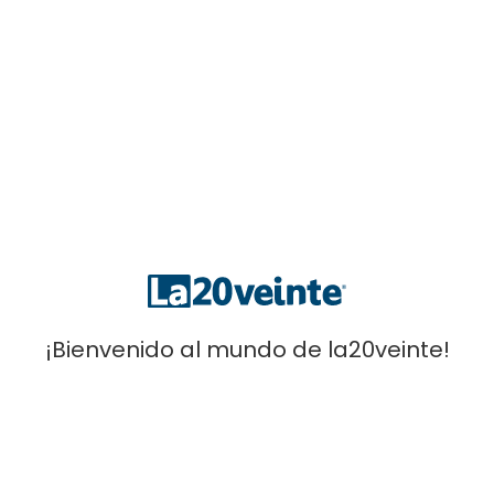
¡Bienvenido al mundo de la20veinte!
Cycling
MAILLOT CICLISMO LA20VEINTE CYCLING ONE 2024