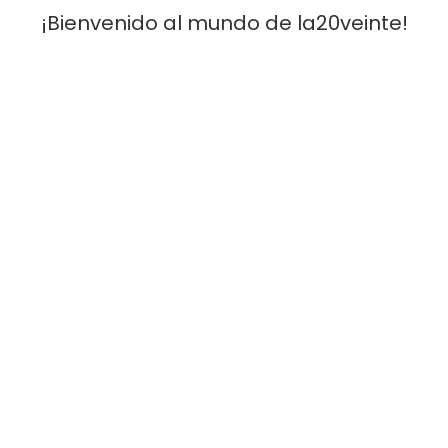
¡Bienvenido al mundo de la20veinte!
[Móvil]
: 641 30 59 59 -
[Email]
: infola20veinte@gmail.com
Condiciones Y Venta
Aviso legal
Devoluciones y cancelaciones
Validez de las ofertas
Envios
Metodos de pago
Servicio Al Cliente
Mi Cuenta