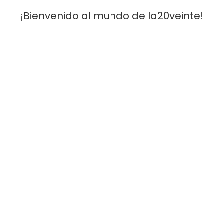
¡Bienvenido al mundo de la20veinte!
[Móvil]
: 641 30 59 59 -
[Email]
: infola20veinte@gmail.com
Condiciones Y Venta
Aviso legal
Devoluciones y cancelaciones
Validez de las ofertas
Envios
Metodos de pago
Servicio Al Cliente