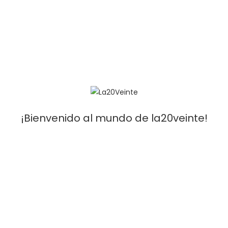
La20Veinte store
[Móvil]
: 641 30 59 59 -
[Email]
: infola20veinte@gmail.com
Condiciones y venta
¡Bienvenido al mundo de la20veinte!
Aviso legal
Devoluciones y cancelaciones
Validez de las ofertas
Envios
Metodos de pago
Servicio al Cliente
Mi Cuenta