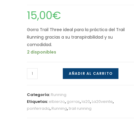
15,00
€
Gorra Trail Three ideal para la práctica del Trail
Running gracias a su transpirabilidad y su
comodidad.
2 disponibles
Gorra
AÑADIR AL CARRITO
Trail
Running
Three
Categoría:
Running
cantidad
Etiquetas:
elbierzo
,
gorras
,
la20
,
La20veinte
,
ponferrada
,
Running
,
trail running