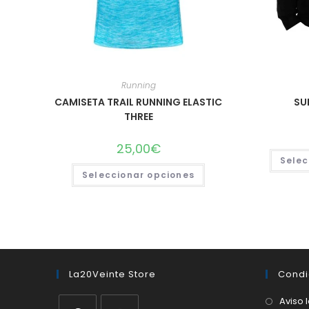
Running
CAMISETA TRAIL RUNNING ELASTIC
SU
THREE
25,00
€
Selec
Este
Seleccionar opciones
producto
tiene
múltiples
variantes.
Las
opciones
se
pueden
elegir
en
la
La20Veinte Store
Condi
página
de
Aviso 
producto