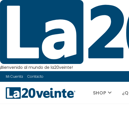
¡Bienvenido al mundo de la20veinte!
Saltar
Mi Cuenta
Contacto
al
contenido
SHOP
¿Q