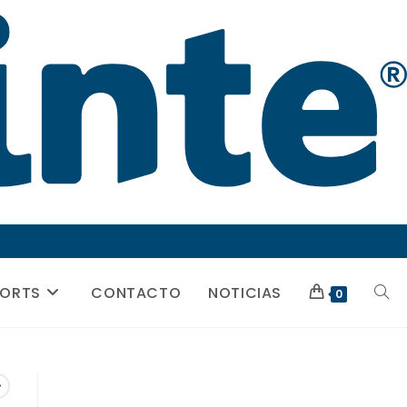
PORTS
CONTACTO
NOTICIAS
ALTE
0
BÚSQ