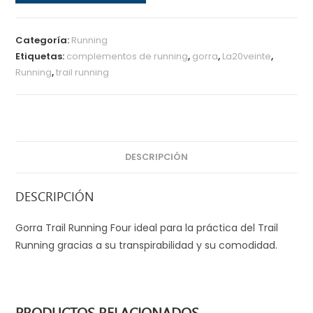
Trail
Running
Four
Categoría:
Running
cantidad
Etiquetas:
complementos de running
,
gorra
,
La20veinte
,
Running
,
trail running
DESCRIPCIÓN
DESCRIPCIÓN
Gorra Trail Running Four ideal para la práctica del Trail
Running gracias a su transpirabilidad y su comodidad.