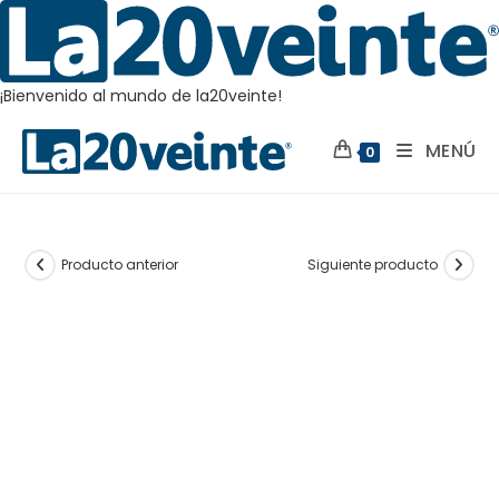
¡Bienvenido al mundo de la20veinte!
Saltar
MENÚ
al
0
contenido
Producto anterior
Siguiente producto