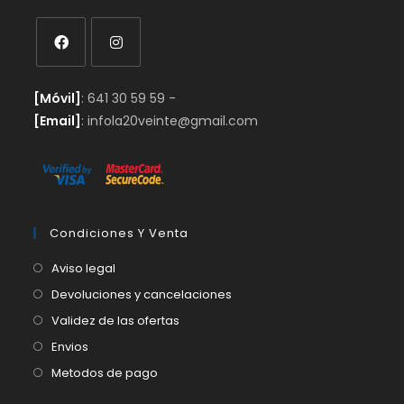
Se
Se
[Móvil]
: 641 30 59 59 -
abre
abre
[Email]
: infola20veinte@gmail.com
en
en
una
una
nueva
nueva
pestaña
pestaña
Condiciones Y Venta
Aviso legal
Devoluciones y cancelaciones
Validez de las ofertas
Envios
Metodos de pago