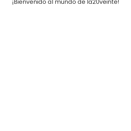
¡Bienvenido al mundo de la20veinte!
[Móvil]
: 641 30 59 59 -
[Email]
: infola20veinte@gmail.com
Condiciones Y Venta
Aviso legal
Devoluciones y cancelaciones
Validez de las ofertas
Envios
Metodos de pago
Servicio Al Cliente
Mi Cuenta
FAQ