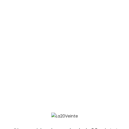
gorras
,
Running
GORRA TRAIL RUNNING ONE
15,00
€
Añadir al carrito
La20Veinte Store