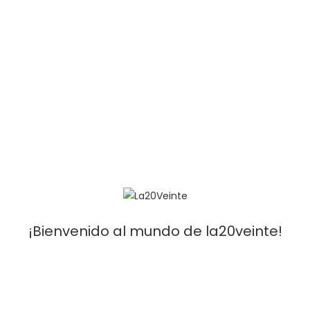
La20Veinte Store
[Móvil]
: 641 30 59 59 -
[Email]
: infola20veinte@gmail.com
Condiciones Y Venta
¡Bienvenido al mundo de la20veinte!
Aviso legal
Devoluciones y cancelaciones
Validez de las ofertas
Envios