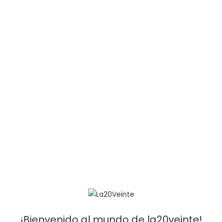
DESCRIPCIÓN
INFORMACIÓN ADICIONAL
DESCRIPCIÓN
Camiseta térmica de manga corta, cuello redondo y
efecto segunda piel. Ideal como prenda interior para
actividades que requieran esfuerzo físico.
INFORMACIÓN ADICIONAL
TALLA
S, M, L
PRODUCTOS RELACIONADOS
¡Bienvenido al mundo de la20veinte!