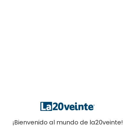
Cycling
¡Bienvenido al mundo de la20veinte!
CASK ONE LA20VEINTE