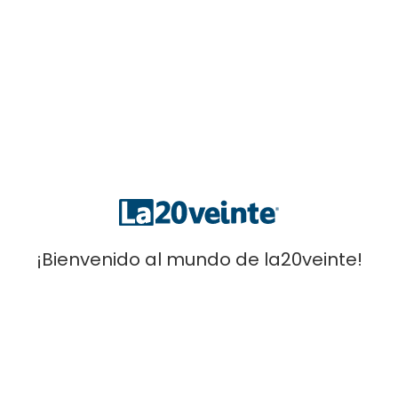
La20Veinte Store
[Móvil]
: 641 30 59 59 -
[Email]
: infola20veinte@gmail.com
Condiciones Y Venta
¡Bienvenido al mundo de la20veinte!
Aviso legal
Devoluciones y cancelaciones
Validez de las ofertas
Envios
Metodos de pago