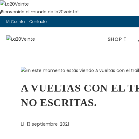
¡Bienvenido al mundo de la20veinte!
Saltar
Mi Cuenta
Contacto
al
contenido
SHOP
A VUELTAS CON EL T
NO ESCRITAS.
Publicación
13 septiembre, 2021
de
la