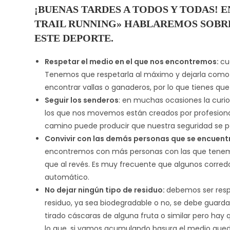
entrada:
¡BUENAS TARDES A TODOS Y TODAS! 
TRAIL RUNNING» HABLAREMOS SOBRE
ESTE DEPORTE.
Respetar el medio en el que nos encontremos:
cu
Tenemos que respetarla al máximo y dejarla com
encontrar vallas o ganaderos, por lo que tienes que 
Seguir los senderos
: en muchas ocasiones la curi
los que nos movemos están creados por profesional
camino puede producir que nuestra seguridad se p
Convivir con las demás personas que se encuent
encontremos con más personas con las que tenemos 
que al revés. Es muy frecuente que algunos corred
automático.
No dejar ningún tipo de residuo:
debemos ser resp
residuo, ya sea biodegradable o no, se debe guard
tirado cáscaras de alguna fruta o similar pero ha
lo que, si vamos acumulando basura el medio que