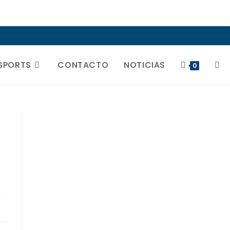
SPORTS
CONTACTO
NOTICIAS
ALT
0
BÚS
DE
LA
WEB