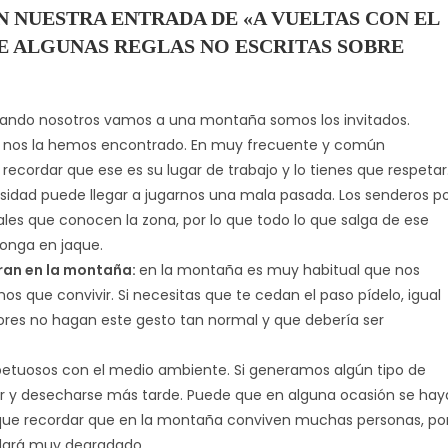
EN NUESTRA ENTRADA DE «A VUELTAS CON EL
 ALGUNAS REGLAS NO ESCRITAS SOBRE
ando nosotros vamos a una montaña somos los invitados.
o nos la hemos encontrado. En muy frecuente y común
recordar que ese es su lugar de trabajo y lo tienes que respetar
osidad puede llegar a jugarnos una mala pasada. Los senderos p
es que conocen la zona, por lo que todo lo que salga de ese
onga en jaque.
ran en la montaña:
en la montaña es muy habitual que nos
que convivir. Si necesitas que te cedan el paso pídelo, igual
ores no hagan este gesto tan normal y que debería ser
etuosos con el medio ambiente. Si generamos algún tipo de
ar y desecharse más tarde. Puede que en alguna ocasión se hay
y que recordar que en la montaña conviven muchas personas, po
dará muy degradado.