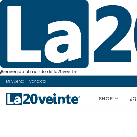
¡Bienvenido al mundo de la20veinte!
Saltar
Mi Cuenta
Contacto
al
contenido
SHOP
¿Q