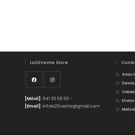
La20Veinte Store
Condi
Aviso 
Devolu
Se
Se
Valide
[Móvil]
: 641 30 59 59 -
abre
abre
Envios
[Email]
: infola20veinte@gmail.com
en
en
Metod
una
una
nueva
nueva
pestaña
pestaña